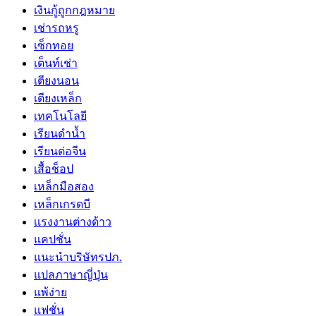
เงินกู้ถูกกฎหมาย
เช่ารถหรู
เซ็กทอย
เต็นท์เช่า
เตียงนอน
เตียงเหล็ก
เทคโนโลยี
เรียนดำน้ำ
เรียนต่อจีน
เสื้อช็อป
เหล็กมือสอง
เหล็กเกรดบี
เเรงงานต่างด้าว
แคปชั่น
แนะนำบริษัทรปภ.
แปลภาษาญี่ปุ่น
แพ้ง่าย
แฟชั่น