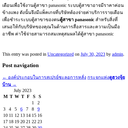
เดือนเพื่อใช้งานตู้สาขา panasonic ระบบตู้สาขาอาจมีราคาค่อน
ข้างแพง ดังนั้นจึงมีแพ็คเกจที่บริษัทต้องจ่ายค่าบริการรายเดือน
เพื่อชำระระบบตู้สาขาของตน
ตู้สาขา panasonic
สำหรับสิ่งที่
เสนอให้กับบริษัทของคุณในด้านการสื่อสารและความเป็นมือ
อาชีพ ค่าใช้จ่ายสามารถสมเหตุสมผลได้ตู้สาขา panasonic
This entry was posted in
Uncategorized
on
July 30, 2023
by
admin
.
Post navigation
←
องค์ประกอบในการสเปรย์ชะลอการหลั่ง
กระจกแห่ง
ดูฮวงจุ้ย
บ้าน
→
July 2023
M
T
W
T
F
S
S
1
2
3
4
5
6
7
8
9
10
11
12
13
14
15
16
17
18
19
20
21
22
23
24
25
26
27
28
29
30