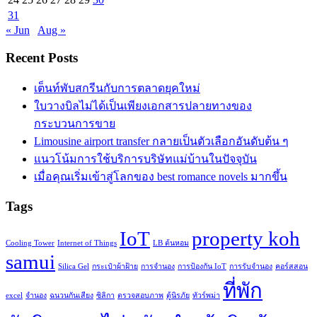
31
« Jun
Aug »
Recent Posts
เต็นท์พับสกรีนกับการตลาดยุคใหม่
ใบวางบิลไม่ได้เป็นเพียงเอกสารปลายทางของ
กระบวนการขาย
Limousine airport transfer กลายเป็นตัวเลือกอันดับต้น ๆ
แนวโน้มการใช้บริการบริษัทแม่บ้านในปัจจุบัน
เมื่อคุณเริ่มเข้าสู่โลกของ best romance novels มากขึ้น
Tags
IoT
property koh
Cooling Tower
Internet of Things
LB ต้นหอม
samui
Silica Gel
กระเป๋าผ้าฝ้าย
การจำนอง
การป้องกัน IoT
การรับจำนอง
คอร์สสอน
ที่พัก
excel
จำนอง
ฉนวนกันเสียง
ซิลิกา
ตรวจสอบภาพ
ตู้นิรภัย
ทัวร์พม่า