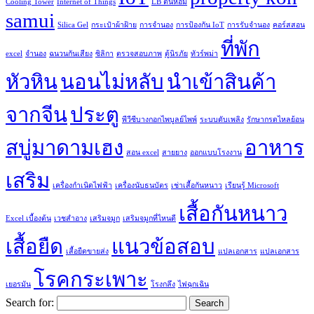
Cooling Tower
Internet of Things
LB ต้นหอม
samui
Silica Gel
กระเป๋าผ้าฝ้าย
การจำนอง
การป้องกัน IoT
การรับจำนอง
คอร์สสอน
ที่พัก
excel
จำนอง
ฉนวนกันเสียง
ซิลิกา
ตรวจสอบภาพ
ตู้นิรภัย
ทัวร์พม่า
หัวหิน
นอนไม่หลับ
นำเข้าสินค้า
จากจีน
ประตู
พีวีซีบางกอกไพบูลย์ไพพ์
ระบบดับเพลิง
รักษากรดไหลย้อน
สบู่มาดามเฮง
อาหาร
สอน excel
สายยาง
ออกแบบโรงงาน
เสริม
เครื่องกำเนิดไฟฟ้า
เครื่องนับธนบัตร
เช่าเสื้อกันหนาว
เรียนรู้ Microsoft
เสื้อกันหนาว
Excel เบื้องต้น
เวชสำอาง
เสริมจมูก
เสริมจมูกที่ไหนดี
เสื้อยืด
แนวข้อสอบ
เสื้อยืดขายส่ง
แปลเอกสาร
แปลเอกสาร
โรคกระเพาะ
เยอรมัน
โรงกลึง
ไฟฉุกเฉิน
Search for: