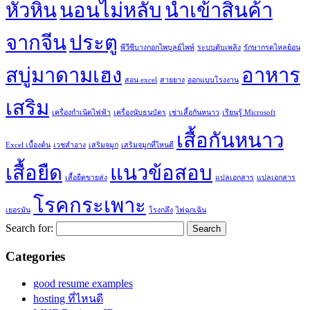
หัวหิน
นอนไม่หลับ
นำเข้าสินค้า
จากจีน
ประตู
พีวีซีบางกอกไพบูลย์ไพพ์
ระบบดับเพลิง
รักษากรดไหลย้อน
สบู่มาดามเฮง
อาหาร
สอน excel
สายยาง
ออกแบบโรงงาน
เสริม
เครื่องกำเนิดไฟฟ้า
เครื่องนับธนบัตร
เช่าเสื้อกันหนาว
เรียนรู้ Microsoft
เสื้อกันหนาว
Excel เบื้องต้น
เวชสำอาง
เสริมจมูก
เสริมจมูกที่ไหนดี
เสื้อยืด
แนวข้อสอบ
เสื้อยืดขายส่ง
แปลเอกสาร
แปลเอกสาร
โรคกระเพาะ
เยอรมัน
โรงกลึง
ไฟฉุกเฉิน
Search for:
Categories
good resume examples
hosting ที่ไหนดี