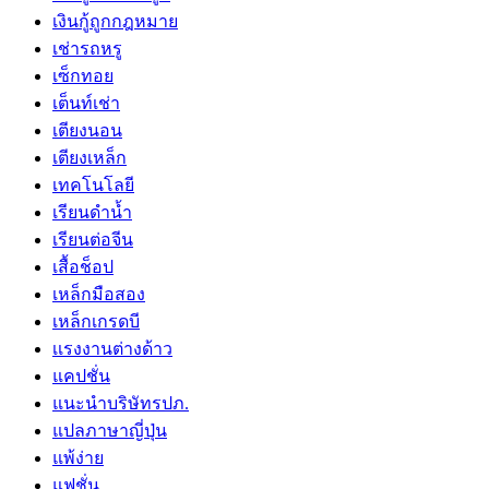
เงินกู้ถูกกฎหมาย
เช่ารถหรู
เซ็กทอย
เต็นท์เช่า
เตียงนอน
เตียงเหล็ก
เทคโนโลยี
เรียนดำน้ำ
เรียนต่อจีน
เสื้อช็อป
เหล็กมือสอง
เหล็กเกรดบี
เเรงงานต่างด้าว
แคปชั่น
แนะนำบริษัทรปภ.
แปลภาษาญี่ปุ่น
แพ้ง่าย
แฟชั่น