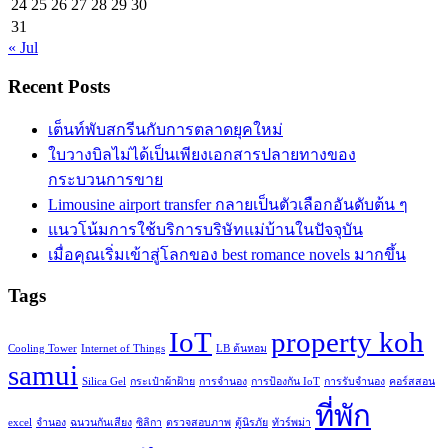
24
25
26
27
28
29
30
31
« Jul
Recent Posts
เต็นท์พับสกรีนกับการตลาดยุคใหม่
ใบวางบิลไม่ได้เป็นเพียงเอกสารปลายทางของ
กระบวนการขาย
Limousine airport transfer กลายเป็นตัวเลือกอันดับต้น ๆ
แนวโน้มการใช้บริการบริษัทแม่บ้านในปัจจุบัน
เมื่อคุณเริ่มเข้าสู่โลกของ best romance novels มากขึ้น
Tags
IoT
property koh
Cooling Tower
Internet of Things
LB ต้นหอม
samui
Silica Gel
กระเป๋าผ้าฝ้าย
การจำนอง
การป้องกัน IoT
การรับจำนอง
คอร์สสอน
ที่พัก
excel
จำนอง
ฉนวนกันเสียง
ซิลิกา
ตรวจสอบภาพ
ตู้นิรภัย
ทัวร์พม่า