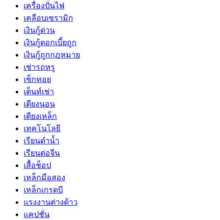
เครื่องปั่นไฟ
เคลือบเซรามิก
เงินกู้ด่วน
เงินกู้ดอกเบี้ยถูก
เงินกู้ถูกกฎหมาย
เช่ารถหรู
เซ็กทอย
เต็นท์เช่า
เตียงนอน
เตียงเหล็ก
เทคโนโลยี
เรียนดำน้ำ
เรียนต่อจีน
เสื้อช็อป
เหล็กมือสอง
เหล็กเกรดบี
เเรงงานต่างด้าว
แคปชั่น