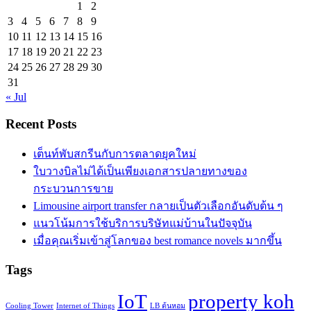
1
2
3
4
5
6
7
8
9
10
11
12
13
14
15
16
17
18
19
20
21
22
23
24
25
26
27
28
29
30
31
« Jul
Recent Posts
เต็นท์พับสกรีนกับการตลาดยุคใหม่
ใบวางบิลไม่ได้เป็นเพียงเอกสารปลายทางของ
กระบวนการขาย
Limousine airport transfer กลายเป็นตัวเลือกอันดับต้น ๆ
แนวโน้มการใช้บริการบริษัทแม่บ้านในปัจจุบัน
เมื่อคุณเริ่มเข้าสู่โลกของ best romance novels มากขึ้น
Tags
IoT
property koh
Cooling Tower
Internet of Things
LB ต้นหอม