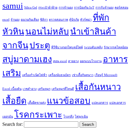
samui
Silica Gel
กระเป๋าผ้าฝ้าย
การจำนอง
การป้องกัน IoT
การรับจำนอง
คอร์สสอน
ที่พัก
excel
จำนอง
ฉนวนกันเสียง
ซิลิกา
ตรวจสอบภาพ
ตู้นิรภัย
ทัวร์พม่า
หัวหิน
นอนไม่หลับ
นำเข้าสินค้า
จากจีน
ประตู
พีวีซีบางกอกไพบูลย์ไพพ์
ระบบดับเพลิง
รักษากรดไหลย้อน
สบู่มาดามเฮง
อาหาร
สอน excel
สายยาง
ออกแบบโรงงาน
เสริม
เครื่องกำเนิดไฟฟ้า
เครื่องนับธนบัตร
เช่าเสื้อกันหนาว
เรียนรู้ Microsoft
เสื้อกันหนาว
Excel เบื้องต้น
เวชสำอาง
เสริมจมูก
เสริมจมูกที่ไหนดี
เสื้อยืด
แนวข้อสอบ
เสื้อยืดขายส่ง
แปลเอกสาร
แปลเอกสาร
โรคกระเพาะ
เยอรมัน
โรงกลึง
ไฟฉุกเฉิน
Search for: