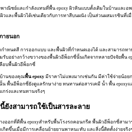
าณิชย์และกำลังแทนที่พื้น epoxy ผิวหินแบบดั้งเดิมในบ้านและอพาร์ต
ิวและพื้นผิวได้เช่นเดียวกับการทาสีบนผนัง เป็นส่วนผสมเรซินที่เมื
ละภายนอก
ถกำหนดสี การออกแบบ และพื้นผิวที่กำหนดเองได้ และสามารถทาทับค
มรับอย่างกว้างขวางของพื้นผิวอีพ็อกซี่นั้นเกิดจากหลายปัจจัยพื้น 
อบพื้นผิวอีพ็อกซี่
กบ้านของคุณ
พื้น
epoxy
มีราคาไม่แพงมากเช่นกัน มีค่าใช้จ่ายน้อยกว่า
ั้น พื้นอีพ็อกซี่ยังดูแลรักษาง่าย ทนทานต่อสารเคมี น้ำ พื้น epo
แข็งแกร่งและทนทานจริงๆ
ี้ยังสามารถใช้เป็นสารละลาย
างออกที่ดีพื้น epoxyสำหรับพื้นโรงรถคอนกรีต พื้นผิวอีพ็อกซี่ส
ึ้นเมื่อมีการเคลื่อนย้ายยานพาหนะทับ และสิ่งนี้ติดตั้งง่ายจริง