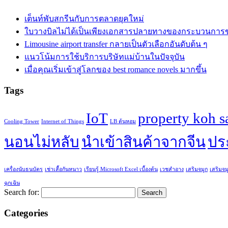
เต็นท์พับสกรีนกับการตลาดยุคใหม่
ใบวางบิลไม่ได้เป็นเพียงเอกสารปลายทางของกระบวนการ
Limousine airport transfer กลายเป็นตัวเลือกอันดับต้น ๆ
แนวโน้มการใช้บริการบริษัทแม่บ้านในปัจจุบัน
เมื่อคุณเริ่มเข้าสู่โลกของ best romance novels มากขึ้น
Tags
IoT
property koh 
Cooling Tower
Internet of Things
LB ต้นหอม
นอนไม่หลับ
นำเข้าสินค้าจากจีน
ปร
เครื่องนับธนบัตร
เช่าเสื้อกันหนาว
เรียนรู้ Microsoft Excel เบื้องต้น
เวชสำอาง
เสริมจมูก
เสริมจมู
ฉุกเฉิน
Search for:
Categories