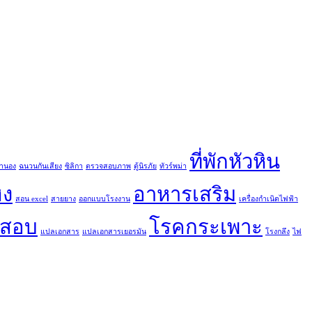
ที่พักหัวหิน
ำนอง
ฉนวนกันเสียง
ซิลิกา
ตรวจสอบภาพ
ตู้นิรภัย
ทัวร์พม่า
ฮง
อาหารเสริม
สอน excel
สายยาง
ออกแบบโรงงาน
เครื่องกำเนิดไฟฟ้า
อสอบ
โรคกระเพาะ
แปลเอกสาร
แปลเอกสารเยอรมัน
โรงกลึง
ไฟ