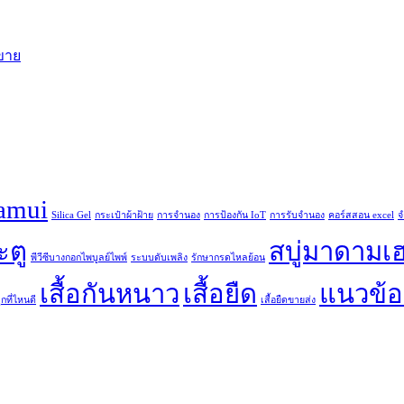
ขาย
samui
Silica Gel
กระเป๋าผ้าฝ้าย
การจำนอง
การป้องกัน IoT
การรับจำนอง
คอร์สสอน excel
จ
ะตู
สบู่มาดามเ
พีวีซีบางกอกไพบูลย์ไพพ์
ระบบดับเพลิง
รักษากรดไหลย้อน
เสื้อกันหนาว
เสื้อยืด
แนวข้
กที่ไหนดี
เสื้อยืดขายส่ง