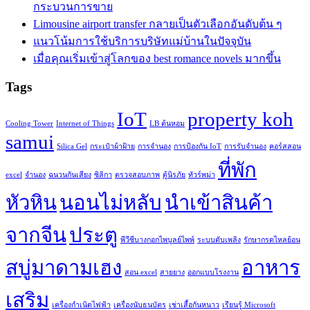
กระบวนการขาย
Limousine airport transfer กลายเป็นตัวเลือกอันดับต้น ๆ
แนวโน้มการใช้บริการบริษัทแม่บ้านในปัจจุบัน
เมื่อคุณเริ่มเข้าสู่โลกของ best romance novels มากขึ้น
Tags
IoT
property koh
Cooling Tower
Internet of Things
LB ต้นหอม
samui
Silica Gel
กระเป๋าผ้าฝ้าย
การจำนอง
การป้องกัน IoT
การรับจำนอง
คอร์สสอน
ที่พัก
excel
จำนอง
ฉนวนกันเสียง
ซิลิกา
ตรวจสอบภาพ
ตู้นิรภัย
ทัวร์พม่า
หัวหิน
นอนไม่หลับ
นำเข้าสินค้า
จากจีน
ประตู
พีวีซีบางกอกไพบูลย์ไพพ์
ระบบดับเพลิง
รักษากรดไหลย้อน
สบู่มาดามเฮง
อาหาร
สอน excel
สายยาง
ออกแบบโรงงาน
เสริม
เครื่องกำเนิดไฟฟ้า
เครื่องนับธนบัตร
เช่าเสื้อกันหนาว
เรียนรู้ Microsoft