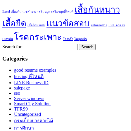
เสื้อกันหนาว
Excel เบื้องต้น
เวชสำอาง
เสริมจมูก
เสริมจมูกที่ไหนดี
เสื้อยืด
แนวข้อสอบ
เสื้อยืดขายส่ง
แปลเอกสาร
แปลเอกสาร
โรคกระเพาะ
เยอรมัน
โรงกลึง
ไฟฉุกเฉิน
Search for:
Categories
good resume examples
hosting ที่ไหนดี
LINE Business ID
salepage
seo
Server windows
Smart City Solution
TFRS9
Uncategorized
กระเบื้องยางลายไม้
การศึกษา