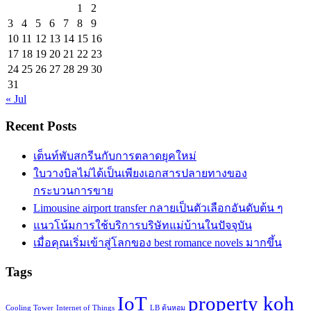
1
2
3
4
5
6
7
8
9
10
11
12
13
14
15
16
17
18
19
20
21
22
23
24
25
26
27
28
29
30
31
« Jul
Recent Posts
เต็นท์พับสกรีนกับการตลาดยุคใหม่
ใบวางบิลไม่ได้เป็นเพียงเอกสารปลายทางของ
กระบวนการขาย
Limousine airport transfer กลายเป็นตัวเลือกอันดับต้น ๆ
แนวโน้มการใช้บริการบริษัทแม่บ้านในปัจจุบัน
เมื่อคุณเริ่มเข้าสู่โลกของ best romance novels มากขึ้น
Tags
IoT
property koh
Cooling Tower
Internet of Things
LB ต้นหอม