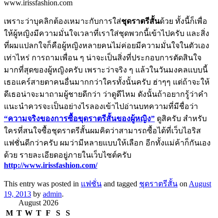
www.irissfashion.com
เพราะว่าบุคลิกต้องเหมาะกับการใส่
ชุดราตรีสั้น
ด้วย ทั้งนี้ก็เพื่อ
ให้ผู้หญิงมีความมั่นใจเวลาที่เราใส่ชุดพวกนี้เข้าไปครับ และสิ่ง
ที่ผมแปลกใจก็คือผู้หญิงหลายคนไม่ค่อยมีความมั่นใจในตัวเอง
เท่าไหร่ การถามเพื่อน ๆ น่าจะเป็นสิ่งที่ประกอบการตัดสินใจ
มากที่สุดของผู้หญิงครับ เพราะว่าจริง ๆ แล้วในวันมงคลแบบนี้
เธอแคร์สายตาคนอื่นมากกว่าใครทั้งนั้นครับ ฮ่าๆๆ แต่ถ้าจะให้
ดีเธอน่าจะมาถามผู้ชายดีกว่า ว่าดูดีไหม ดังนั้นถ้าอยากรู้ว่าคำ
แนะนำควรจะเป็นอย่างไรลองเข้าไปอ่านบทความที่มีชื่อว่า
“ความจริงของการซื้อขุดราตรีสั้นของผู้หญิง”
ดูสิครับ สำหรับ
ใครที่สนใจซื้อชุดราตรีสั้นผมคิดว่าสามารถซื้อได้ที่เว็บไอริส
แฟชั่นดีกว่าครับ ผมว่ามีหลายแบบให้เลือก อีกทั้งแม่ค้าก็กันเอง
ด้วย รายละเอียดอยู่ภายในเว็บไซต์ครับ
http://www.irissfashion.com/
This entry was posted in
แฟชั่น
and tagged
ชุดราตรีสั้น
on
August
19, 2013
by
admin
.
August 2026
M
T
W
T
F
S
S