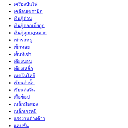
เครื่องปั่นไฟ
เคลือบเซรามิก
เงินกู้ด่วน
เงินกู้ดอกเบี้ยถูก
เงินกู้ถูกกฎหมาย
เช่ารถหรู
เซ็กทอย
เต็นท์เช่า
เตียงนอน
เตียงเหล็ก
เทคโนโลยี
เรียนดำน้ำ
เรียนต่อจีน
เสื้อช็อป
เหล็กมือสอง
เหล็กเกรดบี
เเรงงานต่างด้าว
แคปชั่น