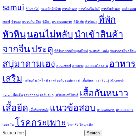
samui
Silica Gel
กระเป๋าผ้าฝ้าย
การจำนอง
การป้องกัน IoT
การรับจำนอง
คอร์สสอน
ที่พัก
excel
จำนอง
ฉนวนกันเสียง
ซิลิกา
ตรวจสอบภาพ
ตู้นิรภัย
ทัวร์พม่า
หัวหิน
นอนไม่หลับ
นำเข้าสินค้า
จากจีน
ประตู
พีวีซีบางกอกไพบูลย์ไพพ์
ระบบดับเพลิง
รักษากรดไหลย้อน
สบู่มาดามเฮง
อาหาร
สอน excel
สายยาง
ออกแบบโรงงาน
เสริม
เครื่องกำเนิดไฟฟ้า
เครื่องนับธนบัตร
เช่าเสื้อกันหนาว
เรียนรู้ Microsoft
เสื้อกันหนาว
Excel เบื้องต้น
เวชสำอาง
เสริมจมูก
เสริมจมูกที่ไหนดี
เสื้อยืด
แนวข้อสอบ
เสื้อยืดขายส่ง
แปลเอกสาร
แปลเอกสาร
โรคกระเพาะ
เยอรมัน
โรงกลึง
ไฟฉุกเฉิน
Search for: