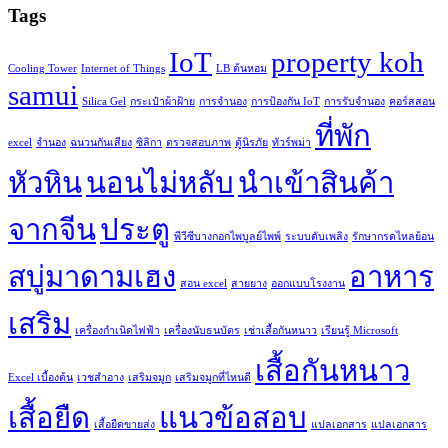
Tags
IoT
property koh
Cooling Tower
Internet of Things
LB ต้นหอม
samui
Silica Gel
กระเป๋าผ้าฝ้าย
การจำนอง
การป้องกัน IoT
การรับจำนอง
คอร์สสอน
ที่พัก
excel
จำนอง
ฉนวนกันเสียง
ซิลิกา
ตรวจสอบภาพ
ตู้นิรภัย
ทัวร์พม่า
หัวหิน
นอนไม่หลับ
นำเข้าสินค้า
จากจีน
ประตู
พีวีซีบางกอกไพบูลย์ไพพ์
ระบบดับเพลิง
รักษากรดไหลย้อน
สบู่มาดามเฮง
อาหาร
สอน excel
สายยาง
ออกแบบโรงงาน
เสริม
เครื่องกำเนิดไฟฟ้า
เครื่องนับธนบัตร
เช่าเสื้อกันหนาว
เรียนรู้ Microsoft
เสื้อกันหนาว
Excel เบื้องต้น
เวชสำอาง
เสริมจมูก
เสริมจมูกที่ไหนดี
เสื้อยืด
แนวข้อสอบ
เสื้อยืดขายส่ง
แปลเอกสาร
แปลเอกสาร