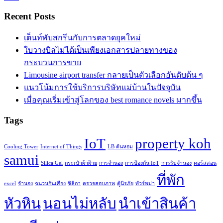
Recent Posts
เต็นท์พับสกรีนกับการตลาดยุคใหม่
ใบวางบิลไม่ได้เป็นเพียงเอกสารปลายทางของ
กระบวนการขาย
Limousine airport transfer กลายเป็นตัวเลือกอันดับต้น ๆ
แนวโน้มการใช้บริการบริษัทแม่บ้านในปัจจุบัน
เมื่อคุณเริ่มเข้าสู่โลกของ best romance novels มากขึ้น
Tags
IoT
property koh
Cooling Tower
Internet of Things
LB ต้นหอม
samui
Silica Gel
กระเป๋าผ้าฝ้าย
การจำนอง
การป้องกัน IoT
การรับจำนอง
คอร์สสอน
ที่พัก
excel
จำนอง
ฉนวนกันเสียง
ซิลิกา
ตรวจสอบภาพ
ตู้นิรภัย
ทัวร์พม่า
หัวหิน
นอนไม่หลับ
นำเข้าสินค้า