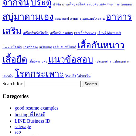
จากจีน
ประตู
พีวีซีบางกอกไพบูลย์ไพพ์
ระบบดับเพลิง
รักษากรดไหลย้อน
สบู่มาดามเฮง
อาหาร
สอน excel
สายยาง
ออกแบบโรงงาน
เสริม
เครื่องกำเนิดไฟฟ้า
เครื่องนับธนบัตร
เช่าเสื้อกันหนาว
เรียนรู้ Microsoft
เสื้อกันหนาว
Excel เบื้องต้น
เวชสำอาง
เสริมจมูก
เสริมจมูกที่ไหนดี
เสื้อยืด
แนวข้อสอบ
เสื้อยืดขายส่ง
แปลเอกสาร
แปลเอกสาร
โรคกระเพาะ
เยอรมัน
โรงกลึง
ไฟฉุกเฉิน
Search for:
Categories
good resume examples
hosting ที่ไหนดี
LINE Business ID
salepage
seo